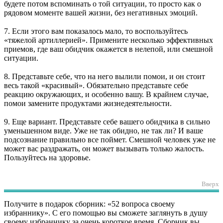
будете потом вспоминать о той ситуации, то просто как о
рядовом моменте вашей жизни, без негативных эмоций.
⠀
7. Если этого вам показалось мало, то воспользуйтесь
«тяжелой артиллерией». Примените несколько эффективных
приемов, где ваш обидчик окажется в нелепой, или смешной
ситуации.
⠀
8. Представьте себе, что на него вылили помои, и он стоит
весь такой «красивый». Обязательно представьте себе
реакцию окружающих, и особенно вашу. В крайнем случае,
помои замените продуктами жизнедеятельности.
⠀
9. Еще вариант. Представьте себе вашего обидчика в сильно
уменьшенном виде. Уже не так обидно, не так ли? И ваше
подсознание правильно все поймет. Смешной человек уже не
может вас раздражать, он может вызывать только жалость.
Пользуйтесь на здоровье.
⠀
Вверх
Получите в подарок сборник: «52 вопроса своему
избраннику». С его помощью вы сможете заглянуть в душу
своему избраннику за очень короткое время. Сборник вы