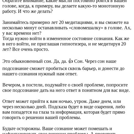
Обратите внимание, какие мысли постоянно роятся в вашей
голове, когда, к примеру, вы делаете какую-то монотонную
работу. И что же делать?
⠀
Занимайтесь примерно лет 20 медитациями, и вы сможете на
несколько минут останавливать «словомешалку» в голове. Ах,
у вас времени нет?
Тогда нужно войти в измененное состояние сознания. Как же
в него войти, не приглашая гипнотизера, и не медитируя 20
лет? Все очень просто.
⠀
Это обыкновенный сон. Да, да. 👍 Сон. Через сон наше
подсознание сможет пробиться сквозь барьер, и донести до
нашего сознания нужный нам ответ.
⠀
Вечером, в постели, подумайте о своей проблеме, попросите
свое подсознание дать на него ответ в понятном для вас виде.
⠀
Ответ может прийти к вам ночью, утром. Даже днем, или
через несколько дней. Подсказа будет в виде озарения, либо
вам попадется на глаза та информация, которая будет прямо
говорить о решении вашей проблемы.
⠀
Будьте осторожны. Ваше сознание может помешать и
нафантазировать свое решение проблемы. А проверить