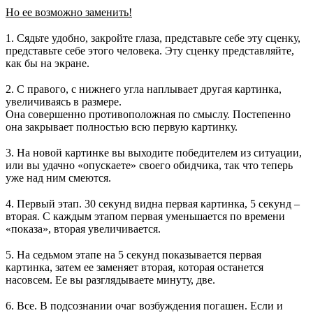
Но ее возможно заменить!
⠀
1. Сядьте удобно, закройте глаза, представьте себе эту сценку,
представьте себе этого человека. Эту сценку представляйте,
как бы на экране.
⠀
2. С правого, с нижнего угла наплывает другая картинка,
увеличиваясь в размере.
Она совершенно противоположная по смыслу. Постепенно
она закрывает полностью всю первую картинку.
⠀
3. На новой картинке вы выходите победителем из ситуации,
или вы удачно «опускаете» своего обидчика, так что теперь
уже над ним смеются.
⠀
4. Первый этап. 30 секунд видна первая картинка, 5 секунд –
вторая. С каждым этапом первая уменьшается по времени
«показа», вторая увеличивается.
⠀
5. На седьмом этапе на 5 секунд показывается первая
картинка, затем ее заменяет вторая, которая останется
насовсем. Ее вы разглядываете минуту, две.
⠀
6. Все. В подсознании очаг возбуждения погашен. Если и