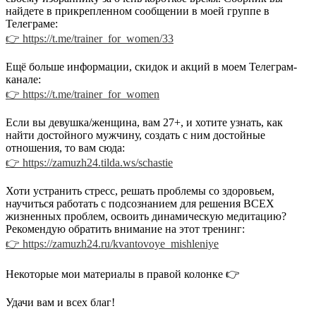
найдете в прикрепленном сообщении в моей группе в
Телеграме:
👉 https://t.me/trainer_for_women/33
Ещё больше информации, скидок и акций в моем Телеграм-
канале:
👉 https://t.me/trainer_for_women
Если вы девушка/женщина, вам 27+, и хотите узнать, как
найти достойного мужчину, создать с ним достойные
отношения, то вам сюда:
👉 https://zamuzh24.tilda.ws/schastie
Хоти устранить стресс, решать проблемы со здоровьем,
научиться работать с подсознанием для решения ВСЕХ
жизненных проблем, освоить динамическую медитацию?
Рекомендую обратить внимание на этот тренинг:
👉 https://zamuzh24.ru/kvantovoye_mishleniye
Некоторые мои материалы в правой колонке 👉
Удачи вам и всех благ!