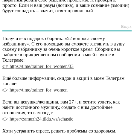
просто. Если и ваш разум (логика), и ваше сознание (эмоции)
будут совпадать – значит, ответ правильный.
⠀
Вверх
Получите в подарок сборник: «52 вопроса своему
избраннику». С его помощью вы сможете заглянуть в душу
своему избраннику за очень короткое время. Сборник вы
найдете в прикрепленном сообщении в моей группе в
Телеграме:
👉 https://t.me/trainer_for_women/33
Ещё больше информации, скидок и акций в моем Телеграм-
канале:
👉 https://t.me/trainer_for_women
Если вы девушка/женщина, вам 27+, и хотите узнать, как
найти достойного мужчину, создать с ним достойные
отношения, то вам сюда:
👉 https://zamuzh24.tilda.ws/schastie
Хоти устранить стресс, решать проблемы со здоровьем,