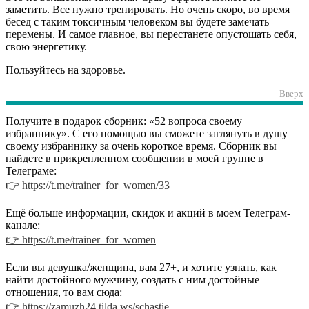
заметить. Все нужно тренировать. Но очень скоро, во время
бесед с таким токсичным человеком вы будете замечать
перемены. И самое главное, вы перестанете опустошать себя,
свою энергетику.
Пользуйтесь на здоровье.
Вверх
Получите в подарок сборник: «52 вопроса своему
избраннику». С его помощью вы сможете заглянуть в душу
своему избраннику за очень короткое время. Сборник вы
найдете в прикрепленном сообщении в моей группе в
Телеграме:
👉 https://t.me/trainer_for_women/33
Ещё больше информации, скидок и акций в моем Телеграм-
канале:
👉 https://t.me/trainer_for_women
Если вы девушка/женщина, вам 27+, и хотите узнать, как
найти достойного мужчину, создать с ним достойные
отношения, то вам сюда:
👉 https://zamuzh24.tilda.ws/schastie