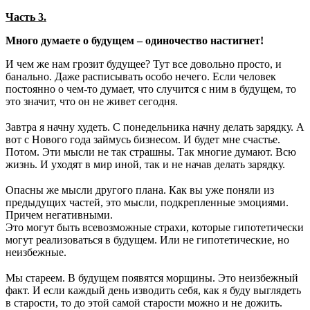
⠀
Часть 3.
Много думаете о будущем – одиночество настигнет!
И чем же нам грозит будущее? Тут все довольно просто, и
банально. Даже расписывать особо нечего. Если человек
постоянно о чем-то думает, что случится с ним в будущем, то
это значит, что он не живет сегодня.
⠀
Завтра я начну худеть. С понедельника начну делать зарядку. А
вот с Нового года займусь бизнесом. И будет мне счастье.
Потом. Эти мысли не так страшны. Так многие думают. Всю
жизнь. И уходят в мир иной, так и не начав делать зарядку.
⠀
Опасны же мысли другого плана. Как вы уже поняли из
предыдущих частей, это мысли, подкрепленные эмоциями.
Причем негативными.
Это могут быть всевозможные страхи, которые гипотетически
могут реализоваться в будущем. Или не гипотетические, но
неизбежные.
⠀
Мы стареем. В будущем появятся морщины. Это неизбежный
факт. И если каждый день изводить себя, как я буду выглядеть
в старости, то до этой самой старости можно и не дожить.