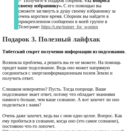
✅ Получите в подарок сборник:
«52 вопроса
своему избраннику».
С его помощью вы
сможете заглянуть в душу своему избраннику за
очень короткое время. Сборник вы найдете в
прикрепленном сообщении в моей группе в
Телеграме:
https://t.me/trainer_for_women
Подарок 3. Полезный лайфхак
Тибетский секрет получения информации из подсознания
.
⠀
Возникла проблема, а решить вы ее не можете. На помощь
придет ваше подсознание. Ведь оно может напрямую
соединиться с энергоинформационным полем Земли и
получить ответ.
⠀
Слишком невероятно? Пусть. Тогда попроще. Ваше
подсознание знает ответ, потому что обладает знаниями
намного больше, чем ваше сознание. А вот захочет ли оно
поделиться с вами?
⠀
Очень даже захочет, ведь вы с ним одно целое. Вопрос. Как
ему пробиться в сознание, когда оно (это самое сознание),
постоянно что-то лопочет.