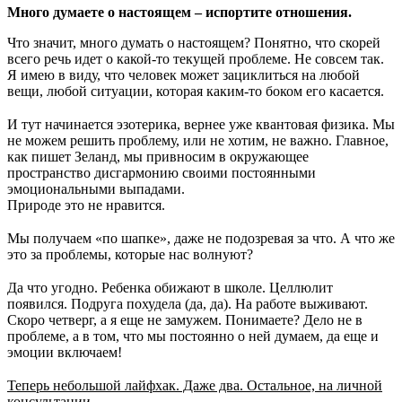
Много думаете о настоящем – испортите отношения.
Что значит, много думать о настоящем? Понятно, что скорей
всего речь идет о какой-то текущей проблеме. Не совсем так.
Я имею в виду, что человек может зациклиться на любой
вещи, любой ситуации, которая каким-то боком его касается.
⠀
И тут начинается эзотерика, вернее уже квантовая физика. Мы
не можем решить проблему, или не хотим, не важно. Главное,
как пишет Зеланд, мы привносим в окружающее
пространство дисгармонию своими постоянными
эмоциональными выпадами.
Природе это не нравится.
⠀
Мы получаем «по шапке», даже не подозревая за что. А что же
это за проблемы, которые нас волнуют?
⠀
Да что угодно. Ребенка обижают в школе. Целлюлит
появился. Подруга похудела (да, да). На работе выживают.
Скоро четверг, а я еще не замужем. Понимаете? Дело не в
проблеме, а в том, что мы постоянно о ней думаем, да еще и
эмоции включаем!
⠀
Теперь небольшой лайфхак. Даже два. Остальное, на личной
консультации.