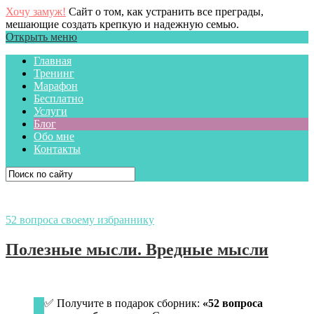
Хочу замуж!
Сайт о том, как устранить все преграды,
мешающие создать крепкую и надежную семью.
Открыть меню
Главная
Тренинг
Марафон
Бесплатно
Услуги
Блог
Обо мне
Контакты
52 вопроса своему избраннику
Полезные мысли. Вредные мысли
✅ Получите в подарок сборник:
«52 вопроса