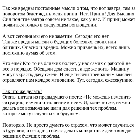
⠀
Так же вредны постоянные мысли о том, что вот завтра, там за
поворотом будет ждать меня принц. Нет, Принц! Для Высших
Сил понятие завтра совсем не такое, как у нас. И принц может
появиться только в следующем воплощении.
⠀
А вот сегодня мы его не заметим. Сегодня его нет.
Так же вредны мысли о будущих болезнях, своих или
близких. Опасно и вредно. Можно привлечь их, всего лишь
постоянно думая об этом.
Что еще? Кто-то из близких болеет, у нас самих с работой не
все в порядке. Обещали дом снести, а где же жить. Машину
могут украсть, дачу сжечь. И еще тысячи тревожным мыслей
отравляют нам каждое мгновение. Тут, сегодня, ежесекундно.
⠀
Так что же делать?
Опять, цитата из предыдущего поста: «Не можешь изменить
ситуацию, измени отношение к ней». И, конечно же, нужно
делать все возможные шаги для решения тех проблем,
которые могут случиться в будущем.
⠀
Повторяю. Не просто думать со страхом, что может случиться
в будущем, а сегодня, сейчас делать конкретные действия для
решения будущих проблем.