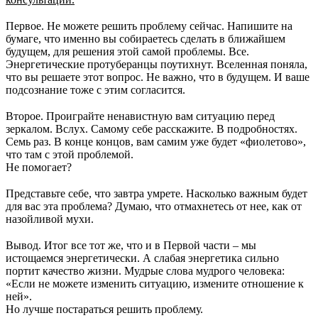
⠀
Первое. Не можете решить проблему сейчас. Напишите на
бумаге, что именно вы собираетесь сделать в ближайшем
будущем, для решения этой самой проблемы. Все.
Энергетические протуберанцы поутихнут. Вселенная поняла,
что вы решаете этот вопрос. Не важно, что в будущем. И ваше
подсознание тоже с этим согласится.
⠀
Второе. Проиграйте ненавистную вам ситуацию перед
зеркалом. Вслух. Самому себе расскажите. В подробностях.
Семь раз. В конце концов, вам самим уже будет «фиолетово»,
что там с этой проблемой.
Не помогает?
⠀
Представьте себе, что завтра умрете. Насколько важным будет
для вас эта проблема? Думаю, что отмахнетесь от нее, как от
назойливой мухи.
⠀
Вывод. Итог все тот же, что и в Первой части – мы
истощаемся энергетически. А слабая энергетика сильно
портит качество жизни. Мудрые слова мудрого человека:
«Если не можете изменить ситуацию, измените отношение к
ней».
Но лучше постараться решить проблему.