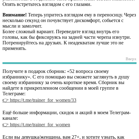
Опять встретьтесь взглядом с его глазами.
Внимание!
Теперь упритесь взглядом ему в переносицу. Через
несколько секунд он почувствует дискомфорт, собьется с
мысли и замолчит.
Более сложный вариант. Переведите взгляд внутрь его
головы, как бы фиксируясь на задней части черепа изнутри.
Потренируйтесь на друзьях. К неадекватам лучше это не
применять.
Вверх
Получите в подарок сборник: «52 вопроса своему
избраннику». С его помощью вы сможете заглянуть в душу
своему избраннику за очень короткое время. Сборник вы
найдете в прикрепленном сообщении в моей группе в
Телеграме:
👉 https://t.me/trainer_for_women/33
Ещё больше информации, скидок и акций в моем Телеграм-
канале:
👉 https://t.me/trainer_for_women
Если вы девушка/женщина, вам 27+, и хотите узнать, как