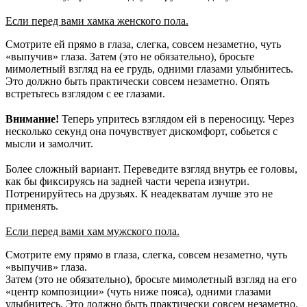
⠀
Если перед вами хамка женского пола.
Смотрите ей прямо в глаза, слегка, совсем незаметно, чуть
«выпучив» глаза. Затем (это не обязательно), бросьте
мимолетный взгляд на ее грудь, одними глазами улыбнитесь.
Это должно быть практически совсем незаметно. Опять
встретьтесь взглядом с ее глазами.
⠀
Внимание!
Теперь упритесь взглядом ей в переносицу. Через
несколько секунд она почувствует дискомфорт, собьется с
мысли и замолчит.
⠀
Более сложный вариант. Переведите взгляд внутрь ее головы,
как бы фиксируясь на задней части черепа изнутри.
Потренируйтесь на друзьях. К неадекватам лучше это не
применять.
⠀
Если перед вами хам мужского пола.
Смотрите ему прямо в глаза, слегка, совсем незаметно, чуть
«выпучив» глаза.
Затем (это не обязательно), бросьте мимолетный взгляд на его
«центр композиции» (чуть ниже пояса), одними глазами
улыбнитесь. Это должно быть практически совсем незаметно.